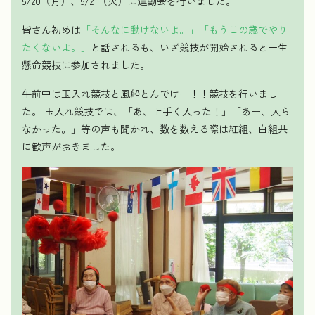
5/20（月）、5/21（火）に運動会を行いました。
皆さん初めは
「そんなに動けないよ。」「もうこの歳でやり
たくないよ。」
と話されるも、いざ競技が開始されると一生
懸命競技に参加されました。
午前中は玉入れ競技と風船とんでけー！！競技を行いまし
た。 玉入れ競技では、「あ、上手く入った！」「あー、入ら
なかった。」等の声も聞かれ、数を数える際は紅組、白組共
に歓声がおきました。