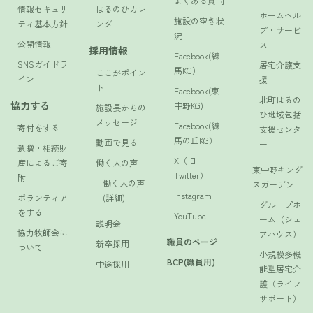
よくある質問
情報セキュリ
はるのひカレ
ホームヘル
施設の空き状
ティ基本方針
ンダー
プ・サービ
況
公開情報
ス
採用情報
Facebook(練
SNSガイドラ
居宅介護支
馬KG）
ここがポイン
イン
援
ト
Facebook(東
北町はるの
協力する
中野KG)
施設長からの
ひ地域包括
メッセージ
Facebook(練
寄付をする
支援センタ
馬の丘KG）
動画で見る
ー
遺贈・相続財
X（旧
産によるご寄
働く人の声
東中野キング
Twitter）
附
働く人の声
スガーデン
Instagram
ボランティア
(詳細)
グループホ
をする
YouTube
ーム（シェ
説明会
協力牧師会に
アハウス）
職員のページ
新卒採用
ついて
小規模多機
BCP(職員用)
中途採用
能型居宅介
護（ライフ
サポート）