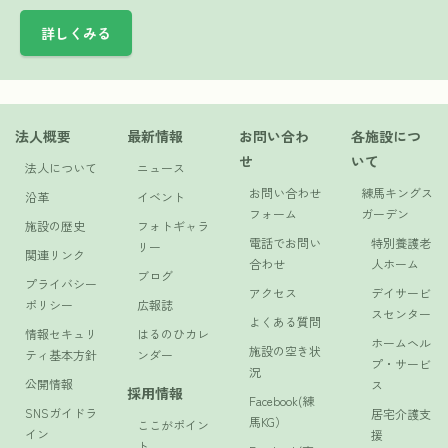
詳しくみる
法人概要
最新情報
お問い合わ
各施設につ
せ
いて
法人について
ニュース
お問い合わせ
練馬キングス
沿革
イベント
フォーム
ガーデン
施設の歴史
フォトギャラ
電話でお問い
特別養護老
リー
関連リンク
合わせ
人ホーム
ブログ
プライバシー
アクセス
デイサービ
ポリシー
広報誌
スセンター
よくある質問
情報セキュリ
はるのひカレ
ホームヘル
施設の空き状
ティ基本方針
ンダー
プ・サービ
況
公開情報
ス
採用情報
Facebook(練
SNSガイドラ
居宅介護支
馬KG）
ここがポイン
イン
援
ト