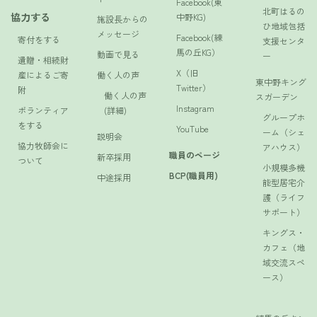
Facebook(東
北町はるの
協力する
中野KG)
施設長からの
ひ地域包括
メッセージ
Facebook(練
寄付をする
支援センタ
馬の丘KG）
動画で見る
ー
遺贈・相続財
X（旧
産によるご寄
働く人の声
東中野キング
Twitter）
附
働く人の声
スガーデン
Instagram
ボランティア
(詳細)
グループホ
をする
YouTube
ーム（シェ
説明会
協力牧師会に
アハウス）
職員のページ
新卒採用
ついて
小規模多機
BCP(職員用)
中途採用
能型居宅介
護（ライフ
サポート）
キングス・
カフェ（地
域交流スペ
ース）