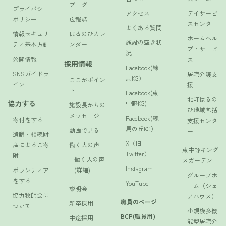
ブログ
プライバシー
アクセス
デイサービ
ポリシー
広報誌
スセンター
よくある質問
情報セキュリ
はるのひカレ
ホームヘル
施設の空き状
ティ基本方針
ンダー
プ・サービ
況
公開情報
ス
採用情報
Facebook(練
SNSガイドラ
居宅介護支
馬KG）
ここがポイン
イン
援
ト
Facebook(東
北町はるの
協力する
中野KG)
施設長からの
ひ地域包括
メッセージ
Facebook(練
寄付をする
支援センタ
馬の丘KG）
動画で見る
ー
遺贈・相続財
X（旧
産によるご寄
働く人の声
東中野キング
Twitter）
附
働く人の声
スガーデン
Instagram
ボランティア
(詳細)
グループホ
をする
YouTube
ーム（シェ
説明会
協力牧師会に
アハウス）
職員のページ
新卒採用
ついて
小規模多機
BCP(職員用)
中途採用
能型居宅介