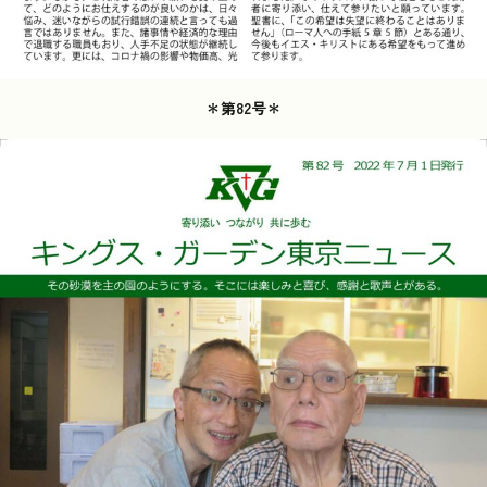
＊第82号＊