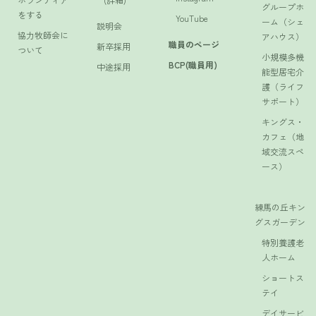
グループホ
をする
YouTube
ーム（シェ
説明会
協力牧師会に
アハウス）
職員のページ
新卒採用
ついて
小規模多機
BCP(職員用)
中途採用
能型居宅介
護（ライフ
サポート）
キングス・
カフェ（地
域交流スペ
ース）
練馬の丘キン
グスガーデン
特別養護老
人ホーム
ショートス
テイ
デイサービ