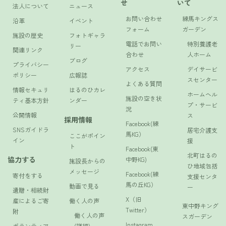
せ
いて
法人について
ニュース
お問い合わせ
練馬キングス
沿革
イベント
フォーム
ガーデン
施設の歴史
フォトギャラ
電話でお問い
特別養護老
リー
関連リンク
合わせ
人ホーム
ブログ
プライバシー
アクセス
デイサービ
ポリシー
広報誌
スセンター
よくある質問
情報セキュリ
はるのひカレ
ホームヘル
施設の空き状
ティ基本方針
ンダー
プ・サービ
況
公開情報
ス
採用情報
Facebook(練
SNSガイドラ
居宅介護支
馬KG）
ここがポイン
イン
援
ト
Facebook(東
北町はるの
協力する
中野KG)
施設長からの
ひ地域包括
メッセージ
Facebook(練
寄付をする
支援センタ
馬の丘KG）
動画で見る
ー
遺贈・相続財
X（旧
産によるご寄
働く人の声
東中野キング
Twitter）
附
働く人の声
スガーデン
Instagram
ボランティア
(詳細)