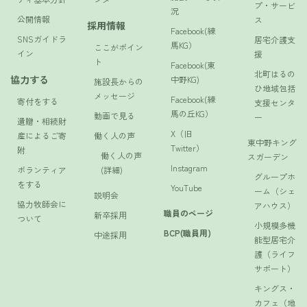
プ・サービ
況
公開情報
ス
採用情報
Facebook(練
SNSガイドラ
居宅介護支
馬KG）
ここがポイン
イン
援
ト
Facebook(東
北町はるの
協力する
中野KG)
施設長からの
ひ地域包括
メッセージ
Facebook(練
寄付をする
支援センタ
馬の丘KG）
動画で見る
ー
遺贈・相続財
X（旧
産によるご寄
働く人の声
東中野キング
Twitter）
附
働く人の声
スガーデン
Instagram
ボランティア
(詳細)
グループホ
をする
YouTube
ーム（シェ
説明会
協力牧師会に
アハウス）
職員のページ
新卒採用
ついて
小規模多機
BCP(職員用)
中途採用
能型居宅介
護（ライフ
サポート）
キングス・
カフェ（地