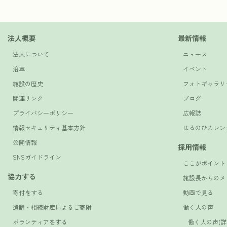
法人概要
最新情報
法人について
ニュース
沿革
イベント
施設の歴史
フォトギャラリ
関連リンク
ブログ
プライバシーポリシー
広報誌
情報セキュリティ基本方針
はるのひカレン
公開情報
採用情報
SNSガイドライン
ここがポイント
協力する
施設長からのメ
寄付をする
動画で見る
遺贈・相続財産によるご寄附
働く人の声
ボランティアをする
働く人の声(詳