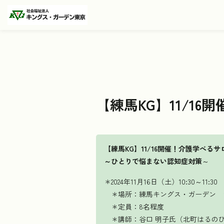
【練馬KG】11/1
【練馬KG】11/16開催！介護学べるサ
～ひとりで悩まない認知症対策
～
＊2024年11月16日（土）10:30～11:30
＊場所：練馬キングス・ガーデン 
＊定員：8名程度
＊講師：谷口 明子氏（北町はるのひ