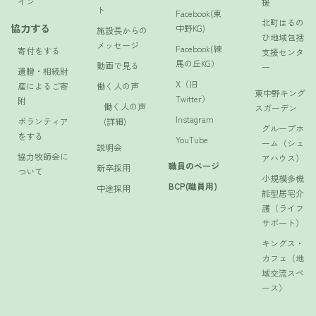
イン
援
ト
Facebook(東
北町はるの
協力する
中野KG)
施設長からの
ひ地域包括
メッセージ
Facebook(練
寄付をする
支援センタ
馬の丘KG）
動画で見る
ー
遺贈・相続財
X（旧
産によるご寄
働く人の声
東中野キング
Twitter）
附
働く人の声
スガーデン
Instagram
ボランティア
(詳細)
グループホ
をする
YouTube
ーム（シェ
説明会
協力牧師会に
アハウス）
職員のページ
新卒採用
ついて
小規模多機
BCP(職員用)
中途採用
能型居宅介
護（ライフ
サポート）
キングス・
カフェ（地
域交流スペ
ース）