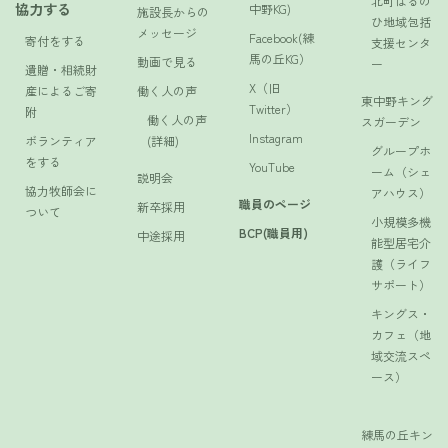
北町はるの
協力する
中野KG)
施設長からの
ひ地域包括
メッセージ
Facebook(練
寄付をする
支援センタ
馬の丘KG）
動画で見る
ー
遺贈・相続財
X（旧
産によるご寄
働く人の声
東中野キング
Twitter）
附
働く人の声
スガーデン
Instagram
ボランティア
(詳細)
グループホ
をする
YouTube
ーム（シェ
説明会
協力牧師会に
アハウス）
職員のページ
新卒採用
ついて
小規模多機
BCP(職員用)
中途採用
能型居宅介
護（ライフ
サポート）
キングス・
カフェ（地
域交流スペ
ース）
練馬の丘キン