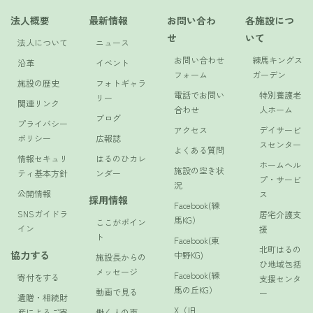
法人概要
最新情報
お問い合わ
各施設につ
せ
いて
法人について
ニュース
お問い合わせ
練馬キングス
沿革
イベント
フォーム
ガーデン
施設の歴史
フォトギャラ
電話でお問い
特別養護老
リー
関連リンク
合わせ
人ホーム
ブログ
プライバシー
アクセス
デイサービ
ポリシー
広報誌
スセンター
よくある質問
情報セキュリ
はるのひカレ
ホームヘル
施設の空き状
ティ基本方針
ンダー
プ・サービ
況
公開情報
ス
採用情報
Facebook(練
SNSガイドラ
居宅介護支
馬KG）
ここがポイン
イン
援
ト
Facebook(東
北町はるの
協力する
中野KG)
施設長からの
ひ地域包括
メッセージ
Facebook(練
寄付をする
支援センタ
馬の丘KG）
動画で見る
ー
遺贈・相続財
X（旧
産によるご寄
働く人の声