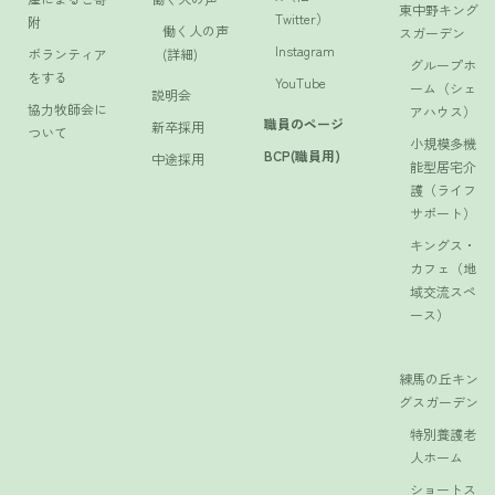
東中野キング
Twitter）
附
働く人の声
スガーデン
Instagram
ボランティア
(詳細)
グループホ
をする
YouTube
ーム（シェ
説明会
協力牧師会に
アハウス）
職員のページ
新卒採用
ついて
小規模多機
BCP(職員用)
中途採用
能型居宅介
護（ライフ
サポート）
キングス・
カフェ（地
域交流スペ
ース）
練馬の丘キン
グスガーデン
特別養護老
人ホーム
ショートス