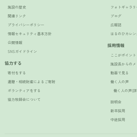
施設の歴史
フォトギャラリ
関連リンク
ブログ
プライバシーポリシー
広報誌
情報セキュリティ基本方針
はるのひカレン
公開情報
採用情報
SNSガイドライン
ここがポイント
協力する
施設長からのメ
寄付をする
動画で見る
遺贈・相続財産によるご寄附
働く人の声
ボランティアをする
働く人の声(詳
協力牧師会について
説明会
新卒採用
中途採用