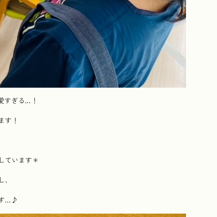
愛すぎる…！
ます！
しています＊
し、
す…♪