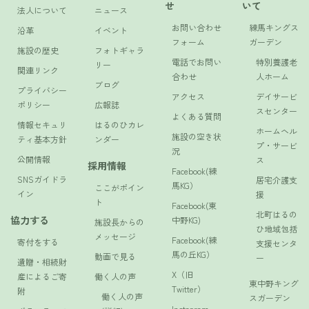
せ
いて
法人について
ニュース
お問い合わせ
練馬キングス
沿革
イベント
フォーム
ガーデン
施設の歴史
フォトギャラ
電話でお問い
特別養護老
リー
関連リンク
合わせ
人ホーム
ブログ
プライバシー
アクセス
デイサービ
ポリシー
広報誌
スセンター
よくある質問
情報セキュリ
はるのひカレ
ホームヘル
施設の空き状
ティ基本方針
ンダー
プ・サービ
況
公開情報
ス
採用情報
Facebook(練
SNSガイドラ
居宅介護支
馬KG）
ここがポイン
イン
援
ト
Facebook(東
北町はるの
協力する
中野KG)
施設長からの
ひ地域包括
メッセージ
Facebook(練
寄付をする
支援センタ
馬の丘KG）
動画で見る
ー
遺贈・相続財
X（旧
産によるご寄
働く人の声
東中野キング
Twitter）
附
働く人の声
スガーデン
Instagram