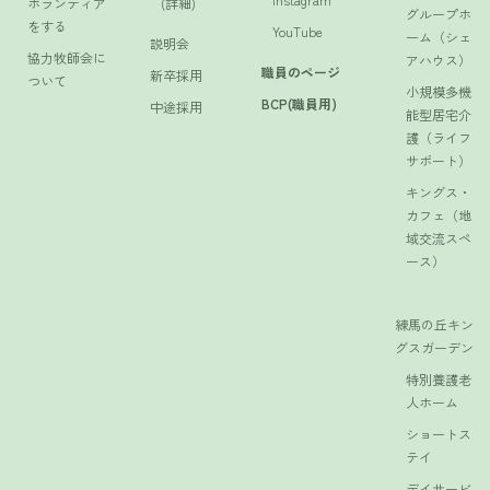
ボランティア
(詳細)
グループホ
をする
YouTube
ーム（シェ
説明会
協力牧師会に
アハウス）
職員のページ
新卒採用
ついて
小規模多機
BCP(職員用)
中途採用
能型居宅介
護（ライフ
サポート）
キングス・
カフェ（地
域交流スペ
ース）
練馬の丘キン
グスガーデン
特別養護老
人ホーム
ショートス
テイ
デイサービ