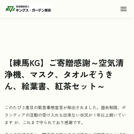
Toggl
【練馬KG】ご寄贈感謝～空気清
浄機、マスク、タオルぞうき
ん、絵葉書、紅茶セット～
このたび３度目の緊急事態宣言が発出されました。面会制限、ボ
ランティアの活動の受け入れも出来ない状況が１年以上続いてい
ます が、これまで守られており感謝です。