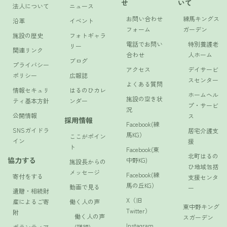
せ
いて
法人について
ニュース
お問い合わせ
練馬キングス
沿革
イベント
フォーム
ガーデン
施設の歴史
フォトギャラ
電話でお問い
特別養護老
リー
関連リンク
合わせ
人ホーム
ブログ
プライバシー
アクセス
デイサービ
ポリシー
広報誌
スセンター
よくある質問
情報セキュリ
はるのひカレ
ホームヘル
施設の空き状
ティ基本方針
ンダー
プ・サービ
況
公開情報
ス
採用情報
Facebook(練
SNSガイドラ
居宅介護支
馬KG）
ここがポイン
イン
援
ト
Facebook(東
北町はるの
協力する
中野KG)
施設長からの
ひ地域包括
メッセージ
Facebook(練
寄付をする
支援センタ
馬の丘KG）
動画で見る
ー
遺贈・相続財
X（旧
産によるご寄
働く人の声
東中野キング
Twitter）
附
働く人の声
スガーデン
Instagram
ボランティア
(詳細)