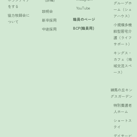
グループホ
をする
YouTube
ーム（シェ
説明会
協力牧師会に
アハウス）
職員のページ
新卒採用
ついて
小規模多機
BCP(職員用)
中途採用
能型居宅介
護（ライフ
サポート）
キングス・
カフェ（地
域交流スペ
ース）
練馬の丘キン
グスガーデン
特別養護老
人ホーム
ショートス
テイ
デイサービ