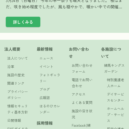
3月24日（日曜日） 今年の早一祭りも晴天となりました。 桜はま
だ、咲き始め程度でしたが、風も穏やかで、暖かい中での開催…
詳しくみる
法人概要
最新情報
お問い合わ
各施設につ
せ
いて
法人について
ニュース
お問い合わせ
練馬キングス
沿革
イベント
フォーム
ガーデン
施設の歴史
フォトギャラ
電話でお問い
特別養護老
リー
関連リンク
合わせ
人ホーム
ブログ
プライバシー
アクセス
デイサービ
ポリシー
広報誌
スセンター
よくある質問
情報セキュリ
はるのひカレ
ホームヘル
施設の空き状
ティ基本方針
ンダー
プ・サービ
況
公開情報
ス
採用情報
Facebook(練
SNSガイドラ
居宅介護支