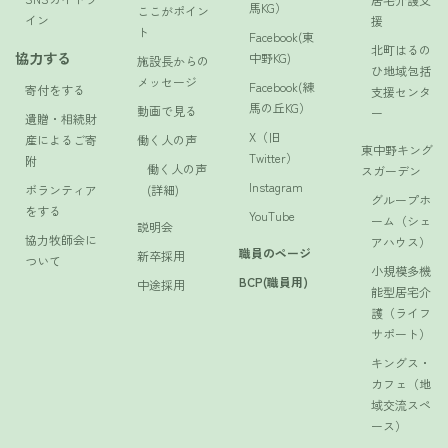
馬KG）
ここがポイン
イン
援
ト
Facebook(東
北町はるの
協力する
中野KG)
施設長からの
ひ地域包括
メッセージ
Facebook(練
寄付をする
支援センタ
馬の丘KG）
動画で見る
ー
遺贈・相続財
X（旧
産によるご寄
働く人の声
東中野キング
Twitter）
附
働く人の声
スガーデン
Instagram
ボランティア
(詳細)
グループホ
をする
YouTube
ーム（シェ
説明会
協力牧師会に
アハウス）
職員のページ
新卒採用
ついて
小規模多機
BCP(職員用)
中途採用
能型居宅介
護（ライフ
サポート）
キングス・
カフェ（地
域交流スペ
ース）