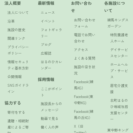
法人概要
最新情報
お問い合わ
各施設につ
せ
いて
法人について
ニュース
お問い合わせ
練馬キングス
沿革
イベント
フォーム
ガーデン
施設の歴史
フォトギャラ
電話でお問い
特別養護老
リー
関連リンク
合わせ
人ホーム
ブログ
プライバシー
アクセス
デイサービ
ポリシー
広報誌
スセンター
よくある質問
情報セキュリ
はるのひカレ
ホームヘル
施設の空き状
ティ基本方針
ンダー
プ・サービ
況
公開情報
ス
採用情報
Facebook(練
SNSガイドラ
居宅介護支
馬KG）
ここがポイン
イン
援
ト
Facebook(東
北町はるの
協力する
中野KG)
施設長からの
ひ地域包括
メッセージ
Facebook(練
寄付をする
支援センタ
馬の丘KG）
動画で見る
ー
遺贈・相続財
X（旧
産によるご寄
働く人の声
東中野キング
Twitter）