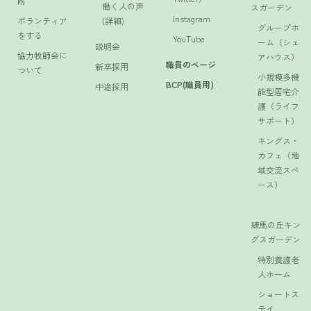
附
働く人の声
スガーデン
Instagram
ボランティア
(詳細)
グループホ
をする
YouTube
ーム（シェ
説明会
協力牧師会に
アハウス）
職員のページ
新卒採用
ついて
小規模多機
BCP(職員用)
中途採用
能型居宅介
護（ライフ
サポート）
キングス・
カフェ（地
域交流スペ
ース）
練馬の丘キン
グスガーデン
特別養護老
人ホーム
ショートス
テイ