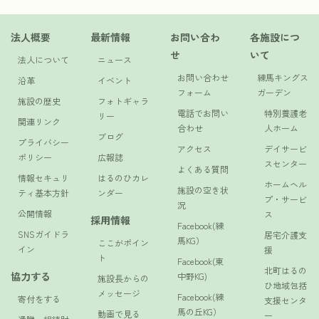
法人概要
最新情報
お問い合わ
各施設につ
せ
いて
法人について
ニュース
お問い合わせ
練馬キングス
沿革
イベント
フォーム
ガーデン
施設の歴史
フォトギャラ
電話でお問い
特別養護老
リー
関連リンク
合わせ
人ホーム
ブログ
プライバシー
アクセス
デイサービ
ポリシー
広報誌
スセンター
よくある質問
情報セキュリ
はるのひカレ
ホームヘル
施設の空き状
ティ基本方針
ンダー
プ・サービ
況
公開情報
ス
採用情報
Facebook(練
SNSガイドラ
居宅介護支
馬KG）
ここがポイン
イン
援
ト
Facebook(東
北町はるの
協力する
中野KG)
施設長からの
ひ地域包括
メッセージ
Facebook(練
寄付をする
支援センタ
馬の丘KG）
動画で見る
ー