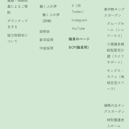
遺贈・相続財
X（旧
産によるご寄
働く人の声
東中野キング
Twitter）
附
働く人の声
スガーデン
Instagram
ボランティア
(詳細)
グループホ
をする
YouTube
ーム（シェ
説明会
協力牧師会に
アハウス）
職員のページ
新卒採用
ついて
小規模多機
BCP(職員用)
中途採用
能型居宅介
護（ライフ
サポート）
キングス・
カフェ（地
域交流スペ
ース）
練馬の丘キン
グスガーデン
特別養護老
人ホーム