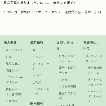
記念写真を撮りました。にっこり素敵な笑顔です
2021年5月 練馬KGデイサービスセンター運動会担当 島崎・加納
法人概要
最新情報
お問い合わ
各施設につ
せ
いて
法人について
ニュース
お問い合わせ
練馬キングス
沿革
イベント
フォーム
ガーデン
施設の歴史
フォトギャラ
電話でお問い
特別養護老
リー
関連リンク
合わせ
人ホーム
ブログ
プライバシー
アクセス
デイサービ
ポリシー
広報誌
スセンター
よくある質問
情報セキュリ
はるのひカレ
ホームヘル
施設の空き状
ティ基本方針
ンダー
プ・サービ
況
公開情報
ス
採用情報
Facebook(練