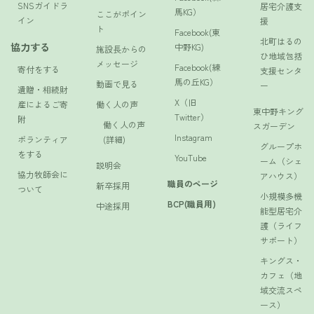
SNSガイドラ
居宅介護支
馬KG）
ここがポイン
イン
援
ト
Facebook(東
北町はるの
協力する
中野KG)
施設長からの
ひ地域包括
メッセージ
Facebook(練
寄付をする
支援センタ
馬の丘KG）
動画で見る
ー
遺贈・相続財
X（旧
産によるご寄
働く人の声
東中野キング
Twitter）
附
働く人の声
スガーデン
Instagram
ボランティア
(詳細)
グループホ
をする
YouTube
ーム（シェ
説明会
協力牧師会に
アハウス）
職員のページ
新卒採用
ついて
小規模多機
BCP(職員用)
中途採用
能型居宅介
護（ライフ
サポート）
キングス・
カフェ（地
域交流スペ
ース）