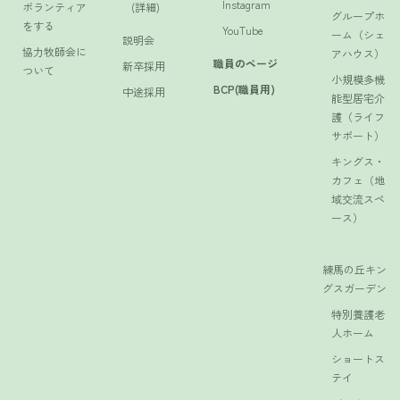
Instagram
ボランティア
(詳細)
グループホ
をする
YouTube
ーム（シェ
説明会
協力牧師会に
アハウス）
職員のページ
新卒採用
ついて
小規模多機
BCP(職員用)
中途採用
能型居宅介
護（ライフ
サポート）
キングス・
カフェ（地
域交流スペ
ース）
練馬の丘キン
グスガーデン
特別養護老
人ホーム
ショートス
テイ