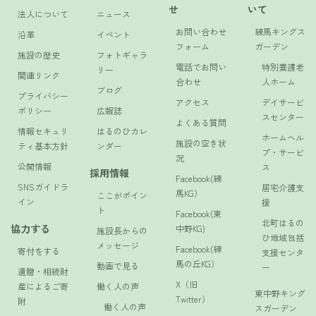
せ
いて
法人について
ニュース
お問い合わせ
練馬キングス
沿革
イベント
フォーム
ガーデン
施設の歴史
フォトギャラ
電話でお問い
特別養護老
リー
関連リンク
合わせ
人ホーム
ブログ
プライバシー
アクセス
デイサービ
ポリシー
広報誌
スセンター
よくある質問
情報セキュリ
はるのひカレ
ホームヘル
施設の空き状
ティ基本方針
ンダー
プ・サービ
況
公開情報
ス
採用情報
Facebook(練
SNSガイドラ
居宅介護支
馬KG）
ここがポイン
イン
援
ト
Facebook(東
北町はるの
協力する
中野KG)
施設長からの
ひ地域包括
メッセージ
Facebook(練
寄付をする
支援センタ
馬の丘KG）
動画で見る
ー
遺贈・相続財
X（旧
産によるご寄
働く人の声
東中野キング
Twitter）
附
働く人の声
スガーデン