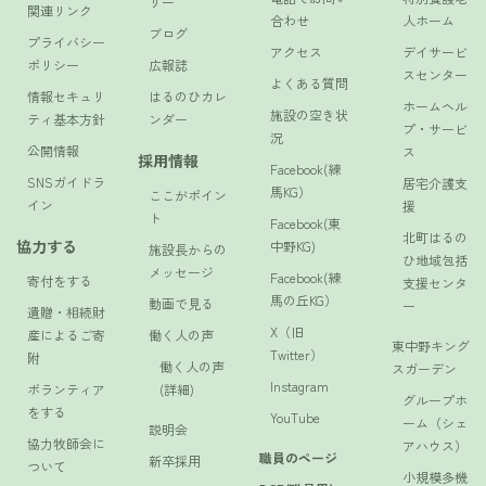
リー
関連リンク
合わせ
人ホーム
ブログ
プライバシー
アクセス
デイサービ
ポリシー
広報誌
スセンター
よくある質問
情報セキュリ
はるのひカレ
ホームヘル
施設の空き状
ティ基本方針
ンダー
プ・サービ
況
公開情報
ス
採用情報
Facebook(練
SNSガイドラ
居宅介護支
馬KG）
ここがポイン
イン
援
ト
Facebook(東
北町はるの
協力する
中野KG)
施設長からの
ひ地域包括
メッセージ
Facebook(練
寄付をする
支援センタ
馬の丘KG）
動画で見る
ー
遺贈・相続財
X（旧
産によるご寄
働く人の声
東中野キング
Twitter）
附
働く人の声
スガーデン
Instagram
ボランティア
(詳細)
グループホ
をする
YouTube
ーム（シェ
説明会
協力牧師会に
アハウス）
職員のページ
新卒採用
ついて
小規模多機