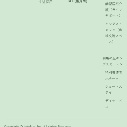
BCP(職員用)
中途採用
能型居宅介
護（ライフ
サポート）
キングス・
カフェ（地
域交流スペ
ース）
練馬の丘キン
グスガーデン
特別養護老
人ホーム
ショートス
テイ
デイサービ
ス
Copyright © kgtokyo, Inc. All rights Reserved.