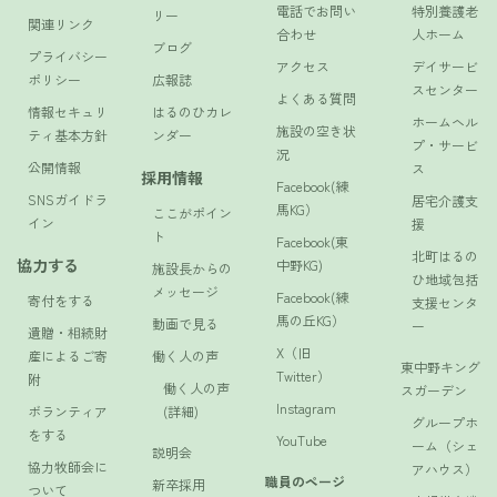
電話でお問い
特別養護老
リー
関連リンク
合わせ
人ホーム
ブログ
プライバシー
アクセス
デイサービ
ポリシー
広報誌
スセンター
よくある質問
情報セキュリ
はるのひカレ
ホームヘル
施設の空き状
ティ基本方針
ンダー
プ・サービ
況
公開情報
ス
採用情報
Facebook(練
SNSガイドラ
居宅介護支
馬KG）
ここがポイン
イン
援
ト
Facebook(東
北町はるの
協力する
中野KG)
施設長からの
ひ地域包括
メッセージ
Facebook(練
寄付をする
支援センタ
馬の丘KG）
動画で見る
ー
遺贈・相続財
X（旧
産によるご寄
働く人の声
東中野キング
Twitter）
附
働く人の声
スガーデン
Instagram
ボランティア
(詳細)
グループホ
をする
YouTube
ーム（シェ
説明会
協力牧師会に
アハウス）
職員のページ
新卒採用
ついて