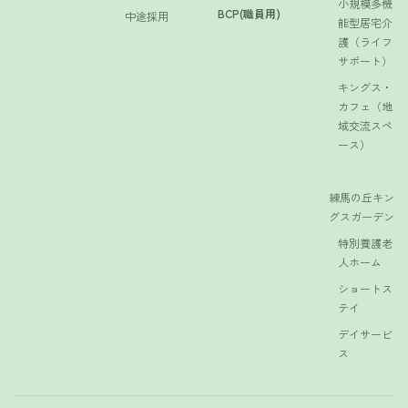
小規模多機
BCP(職員用)
中途採用
能型居宅介
護（ライフ
サポート）
キングス・
カフェ（地
域交流スペ
ース）
練馬の丘キン
グスガーデン
特別養護老
人ホーム
ショートス
テイ
デイサービ
ス