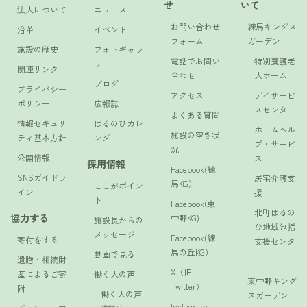
せ
いて
法人について
ニュース
お問い合わせ
練馬キングス
沿革
イベント
フォーム
ガーデン
施設の歴史
フォトギャラ
電話でお問い
特別養護老
リー
関連リンク
合わせ
人ホーム
ブログ
プライバシー
アクセス
デイサービ
ポリシー
広報誌
スセンター
よくある質問
情報セキュリ
はるのひカレ
ホームヘル
施設の空き状
ティ基本方針
ンダー
プ・サービ
況
公開情報
ス
採用情報
Facebook(練
SNSガイドラ
居宅介護支
馬KG）
ここがポイン
イン
援
ト
Facebook(東
北町はるの
協力する
中野KG)
施設長からの
ひ地域包括
メッセージ
Facebook(練
寄付をする
支援センタ
馬の丘KG）
動画で見る
ー
遺贈・相続財
X（旧
産によるご寄
働く人の声
東中野キング
Twitter）
附
働く人の声
スガーデン
Instagram