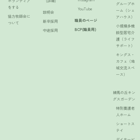
ボランティア
(詳細)
グループホ
をする
YouTube
ーム（シェ
説明会
協力牧師会に
アハウス）
職員のページ
新卒採用
ついて
小規模多機
BCP(職員用)
中途採用
能型居宅介
護（ライフ
サポート）
キングス・
カフェ（地
域交流スペ
ース）
練馬の丘キン
グスガーデン
特別養護老
人ホーム
ショートス
テイ
デイサービ