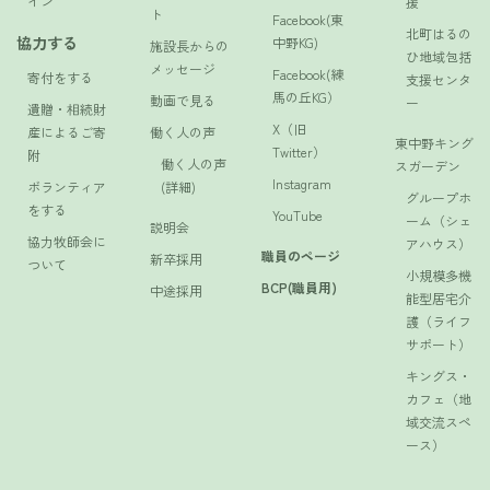
イン
援
ト
Facebook(東
北町はるの
協力する
中野KG)
施設長からの
ひ地域包括
メッセージ
Facebook(練
寄付をする
支援センタ
馬の丘KG）
動画で見る
ー
遺贈・相続財
X（旧
産によるご寄
働く人の声
東中野キング
Twitter）
附
働く人の声
スガーデン
Instagram
ボランティア
(詳細)
グループホ
をする
YouTube
ーム（シェ
説明会
協力牧師会に
アハウス）
職員のページ
新卒採用
ついて
小規模多機
BCP(職員用)
中途採用
能型居宅介
護（ライフ
サポート）
キングス・
カフェ（地
域交流スペ
ース）