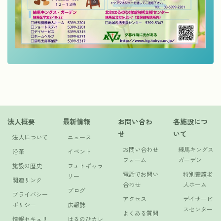
法人概要
最新情報
お問い合わ
各施設につ
せ
いて
法人について
ニュース
お問い合わせ
練馬キングス
沿革
イベント
フォーム
ガーデン
施設の歴史
フォトギャラ
電話でお問い
特別養護老
リー
関連リンク
合わせ
人ホーム
ブログ
プライバシー
アクセス
デイサービ
ポリシー
広報誌
スセンター
よくある質問
情報セキュリ
はるのひカレ