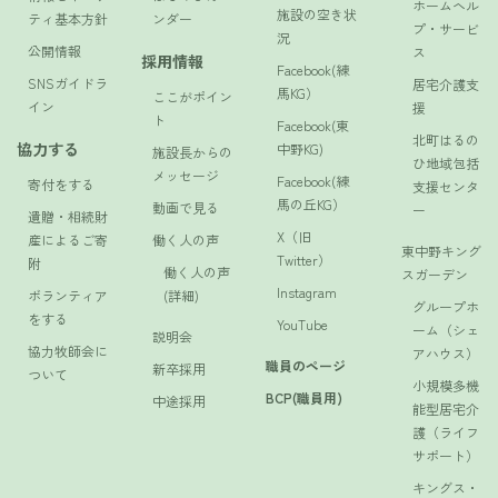
ホームヘル
施設の空き状
ティ基本方針
ンダー
プ・サービ
況
公開情報
ス
採用情報
Facebook(練
SNSガイドラ
居宅介護支
馬KG）
ここがポイン
イン
援
ト
Facebook(東
北町はるの
協力する
中野KG)
施設長からの
ひ地域包括
メッセージ
Facebook(練
寄付をする
支援センタ
馬の丘KG）
動画で見る
ー
遺贈・相続財
X（旧
産によるご寄
働く人の声
東中野キング
Twitter）
附
働く人の声
スガーデン
Instagram
ボランティア
(詳細)
グループホ
をする
YouTube
ーム（シェ
説明会
協力牧師会に
アハウス）
職員のページ
新卒採用
ついて
小規模多機
BCP(職員用)
中途採用
能型居宅介
護（ライフ
サポート）
キングス・