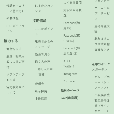
スセンター
よくある質問
情報セキュリ
はるのひカレ
ホームヘル
施設の空き状
ティ基本方針
ンダー
プ・サービ
況
公開情報
ス
採用情報
Facebook(練
SNSガイドラ
居宅介護支
馬KG）
ここがポイン
イン
援
ト
Facebook(東
北町はるの
協力する
中野KG)
施設長からの
ひ地域包括
メッセージ
Facebook(練
寄付をする
支援センタ
馬の丘KG）
動画で見る
ー
遺贈・相続財
X（旧
産によるご寄
働く人の声
東中野キング
Twitter）
附
働く人の声
スガーデン
Instagram
ボランティア
(詳細)
グループホ
をする
YouTube
ーム（シェ
説明会
協力牧師会に
アハウス）
職員のページ
新卒採用
ついて
小規模多機
BCP(職員用)
中途採用
能型居宅介
護（ライフ
サポート）