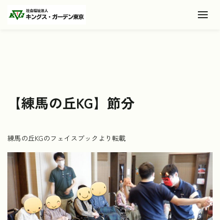
Toggl
【練馬の丘KG】節分
練馬の丘KGのフェイスブックより転載